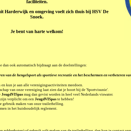
faciliteiten.
uit Harderwijk en omgeving voelt zich thuis bij HSV De
Snoek.
Je bent van harte welkom!
je dan ook automatisch bijdraagt aan de doelstellingen:
en van de hengelsport als sportieve recreatie en het beschermen en verbeteren van
 en kun je aan alle verenigingsactiviteiten meedoen.
schap van onze vereniging laat zien dat je hoort bij de
'Sportvisunie'
.
e
JeugdVISpas
mag dan gevist worden in heel veel Nederlands viswater.
 zijn verplicht om een
JeugdVISpas
te hebben!
e gebruik maken van onze trailerhelling.
omen in het huishoudelijk reglement.
n rubberboten) of gebruik wilt maken van de trailerhelling, dan kun je contact op