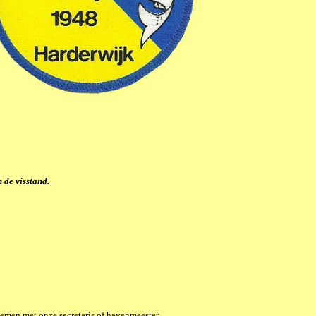
 de visstand.
nemen met onze secretaris of havenmeester.