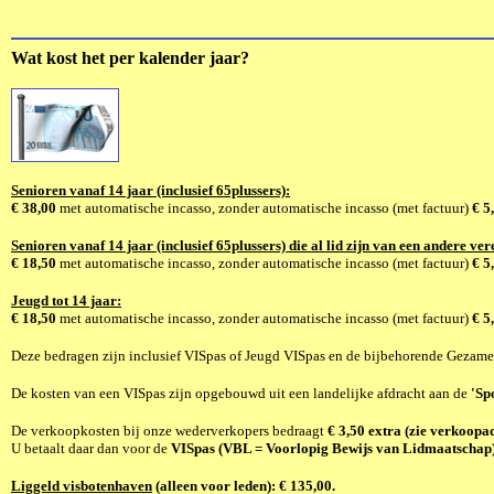
Wat kost het per kalender jaar?
Senioren vanaf 14 jaar (inclusief 65plussers):
€ 38,00
met automatische incasso, zonder automatische incasso (met factuur)
€ 5
Senioren vanaf 14 jaar (inclusief 65plussers) die
al lid zijn van een andere ve
€ 18,50
met automatische incasso, zonder automatische incasso (met factuur)
€ 5
Jeugd tot 14 jaar:
€ 18,50
met automatische incasso, zonder automatische incasso (met factuur)
€ 5
Deze bedragen zijn inclusief VISpas of Jeugd VISpas en de bijbehorende Gezamen
De kosten van een VISpas zijn opgebouwd uit een landelijke afdracht aan de
'Sp
De verkoopkosten bij onze wederverkopers bedraagt
€ 3,50
extra
(zie verkoopa
U betaalt daar dan voor de
VISpas (VBL = Voorlopig Bewijs van Lidmaatschap)
Liggeld visbotenhaven
(alleen voor leden): € 135,00.