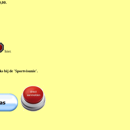
0,00.
hier.
ks bij de
'Sportvisunie'
.