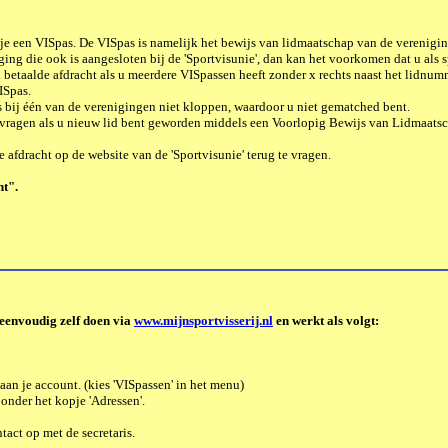
g je een VISpas. De VISpas is namelijk het bewijs van lidmaatschap van de verenigin
ging die ook is aangesloten bij de
'Sportvisunie'
, dan kan het
voorkomen dat u als s
l betaalde afdracht als u meerdere VISpassen heeft zonder x rechts naast het lidnum
ISpas.
 bij één van de verenigingen niet kloppen, waardoor u niet gematched bent.
 vragen als u nieuw lid bent geworden middels een Voorlopig Bewijs van Lidmaatsch
de afdracht op de website van de
'Sportvisunie'
terug te vragen.
ht".
 eenvoudig zelf doen via
www.mijnsportvisserij.nl
en werkt als volgt:
aan je account. (kies 'VISpassen' in het menu)
s onder het kopje 'Adressen'.
act op met de secretaris.