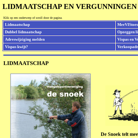
LIDMAATSCHAP EN VERGUNNINGEN
Klik op een onderwerp of scroll door de pagina.
Lidmaatschap
MeeVIStoe
Dubbel lidmaatschap
Opzeggen l
Adreswijziging melden
Vispas en 
Vispas kwijt?
Verkoopadr
LIDMAATSCHAP
De Snoek telt mee