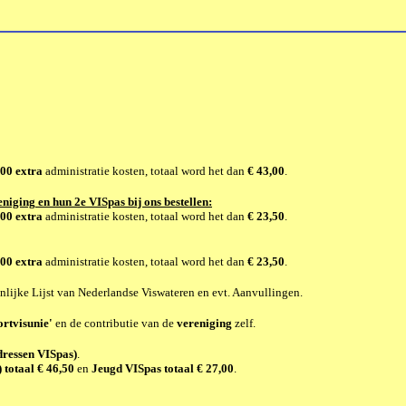
,00 extra
administratie kosten, totaal word het dan
€ 43,00
.
reniging
en hun 2e VISpas bij ons bestellen:
,00 extra
administratie kosten, totaal word het dan
€ 23,50
.
,00 extra
administratie kosten, totaal word het dan
€ 23,50
.
lijke Lijst van Nederlandse Viswateren en evt. Aanvullingen.
ortvisunie'
en de contributie van de
vereniging
zelf.
dressen VISpas)
.
 totaal
€ 46,50
en
Jeugd VISpas totaal € 27,00
.