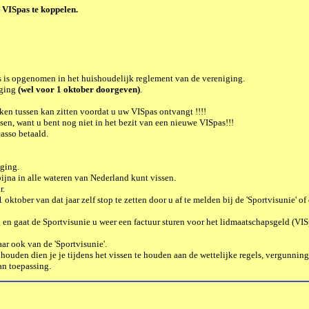
n VISpas te koppelen.
s is opgenomen in het huishoudelijk reglement van de vereniging.
gging
(wel voor 1 oktober doorgeven)
.
eken tussen kan zitten voordat u uw VISpas ontvangt !!!!
sen, want u bent nog niet in het bezit van een nieuwe VISpas!!!
asso betaald.
ging.
ijna in alle wateren van Nederland kunt vissen.
r.
oktober van dat jaar zelf stop te zetten door u af te melden bij de
'Sportvisunie'
of 
 en gaat de Sportvisunie u weer een factuur sturen voor het lidmaatschapsgeld (VISp
maar ook van de
'Sportvisunie'.
 te houden dien je je tijdens het vissen te houden aan de wettelijke regels, vergun
an toepassing.