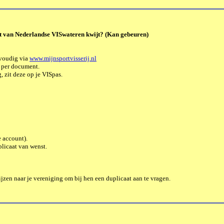
st van Nederlandse VISwateren
kwijt? (Kan gebeuren)
nvoudig via
www.mijnsportvisserij.nl
0 per document.
 zit deze op je VISpas.
e account).
plicaat van wenst.
jzen naar je vereniging om bij hen een duplicaat aan te vragen.