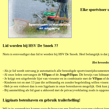
Elke sportvisser 
Lid worden bij HSV De Snoek ??
Niets is eenvoudiger dan lid te worden bij HSV De Snoek. Heel belangrijk is dat 
Het bevorder
-
Als je lid wordt ontvang je automatisch alle benodigde sportvisserijdocumenten
- A
l onze leden ontvangen de
VISpas
of de
JeugdVISpas
. Dit bewijs van lidmaat
-
Je krijgt een uitgebreide lijst van viswater en in combinatie met de
VISpas
of d
-
Kinderen tot en met 13 jaar die zelfstandig en zonder begeleiding willen vissen
-
Heb je een visboot dan is een ligplaats in onze botenhaven mogelijk. Ook kun j
- Bij aanmelding als lid gaat u akkoord met de privacyverklaring zoals is opgen
Ligplaats botenhaven en gebruik trailerhelling!
Wil je in aanmerking komen voor de huur van een ligplaats voor een visboot (gee