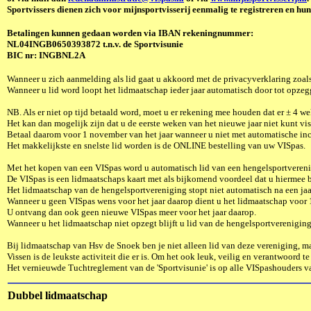
Sportvissers dienen zich voor mijnsportvisserij eenmalig te registreren en hu
Betalingen kunnen gedaan worden via IBAN rekeningnummer:
NL04INGB0650393872
t.n.v. de Sportvisunie
BIC nr: INGBNL2A
Wanneer u zich aanmelding als lid gaat u akkoord met de privacyverklaring zoal
Wanneer u lid word loopt het lidmaatschap ieder jaar automatisch door tot opze
NB. Als er niet op tijd betaald word, moet u er rekening mee houden dat er ± 4 w
Het kan dan mogelijk zijn dat u de eerste weken van het nieuwe jaar niet kunt vis
Betaal daarom voor 1 november van het jaar wanneer u niet met automatische inc
He
t makkelijkste en snelste lid worden is de ONLINE bestelling van uw VISpas.
Met het kopen van een VISpas word u automatisch lid van een hengelsportvereni
De VISpas is een lidmaatschaps kaart met als bijkomend voordeel dat u hiermee b
Het lidmaatschap van de hengelsportvereniging stopt niet automatisch na een jaa
Wanneer u geen VISpas wens voor het jaar daarop dient u het lidmaatschap voor 1 
U ontvang dan ook geen nieuwe VISpas meer voor het jaar daarop.
Wanneer u het lidmaatschap niet opzegt blijft u lid van de hengelsportvereniging
Bij lidmaatschap van Hsv de Snoek ben je niet alleen lid van deze vereniging, 
Vissen is de leukste activiteit die er is. Om het ook leuk, veilig en verantwoord
Het vernieuwde Tuchtreglement van de
'Sportvisunie' is op alle VISpashouders v
Dubbel lidmaatschap