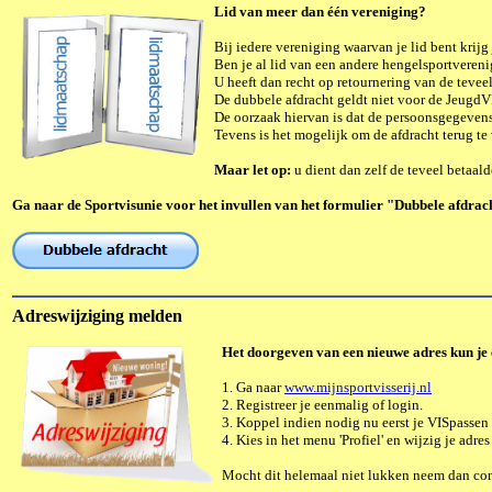
Lid van meer dan één vereniging?
Bij iedere vereniging waarvan je lid bent krij
Ben je al lid van een andere hengelsportvereni
U heeft dan recht op retournering van de tevee
De dubbele afdracht geldt niet voor de JeugdV
De oorzaak hiervan is dat de persoonsgegevens
Tevens is het mogelijk om de afdracht terug te
Maar let op:
u dient dan zelf de teveel betaal
Ga naar de Sportvisunie voor het invullen van het formulier "Dubbele afdrac
Adreswijziging melden
Het doorgeven van een nieuwe adres
kun je
1. Ga naar
www.mijnsportvisserij.nl
2. Registreer je eenmalig of login.
3. Koppel indien nodig nu eerst je VISpassen 
4. Kies in het menu 'Profiel' en wijzig je adre
Mocht dit helemaal niet lukken neem dan cont