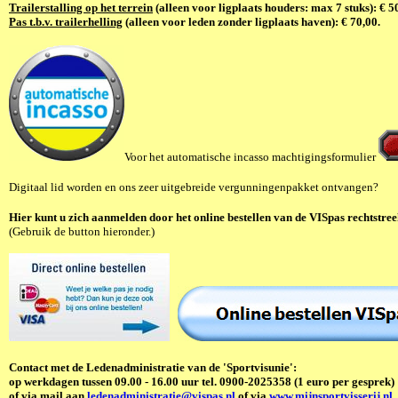
T
railerstalling op het terrein
(alleen voor ligplaats houders: max 7 stuks):
€ 5
Pas t.b.v. trailerhelling
(alleen voor leden zonder ligplaats haven): € 70,00.
Voor het automatische incasso machtigingsformulier
Digitaal lid worden en ons zeer uitgebreide vergunningenpakket ontvangen?
Hier kunt u zich aanmelden door het online bestellen van de VISpas rechtstree
(Gebruik de button hieronder.)
Contact met de Ledenadministratie van de
'Sportvisunie'
:
op werkdagen tussen 09.00 - 16.00 uur tel. 0900-2025358 (1 euro per gesprek)
of via mail aan
ledenadministratie@vispas.nl
of via
www.mijnsportvisserij.nl
.