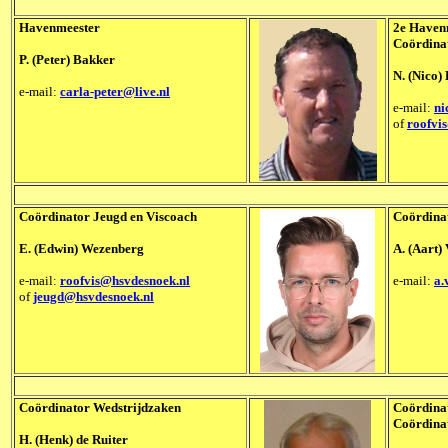
Havenmeester
2e Haven
Coördinat
P. (Peter) Bakker
N. (Nico)
e-mail:
carla-peter@live.nl
e-mail:
ni
of
roofvi
Coördinator
Jeugd en Viscoach
Coördina
E. (Edwin) Wezenberg
A. (Aart)
e-mail:
roofvis@hsvdesnoek.nl
e-mail:
a.
of
jeugd@hsvdesnoek.nl
Coördinator
Wedstrijdzaken
Coördina
Coördina
H. (Henk) de Ruiter