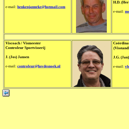
H.D. (Her
e-mail:
henkenjanneke@hotmail.com
e-mail:
me
Viscoach / Vismeester
Coördina
Controleur Sportvisserij
(Visstan
J. (Jos) Jansen
J.G. (Jan)
e-mail:
controleur@hsvdesnoek.nl
e-mail:
vb