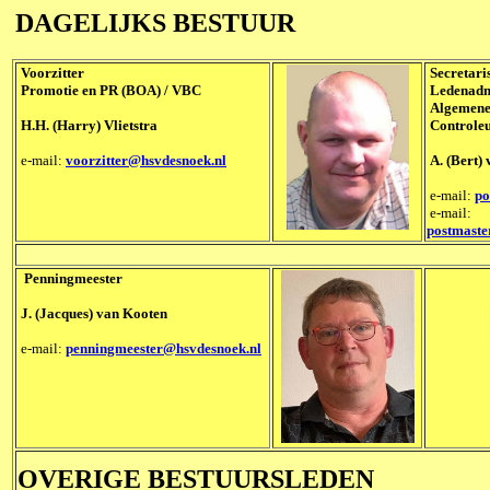
DAGELIJKS BESTUUR
Voorzitter
Secretari
Promotie en PR (BOA) / VBC
Ledenadmi
Algemene
H.H. (Harry) Vlietstra
Controleu
e-mail:
voorzitter@hsvdesnoek.nl
A. (Bert) 
e-mail:
po
e-mail:
postmast
Penningmeester
J. (Jacques) van Kooten
e-mail:
penningmeester@hsvdesnoek.nl
OVERIGE BESTUURSLEDEN